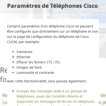
Paramètres de Téléphones Cisco
Certains paramètres d'un téléphone Cisco ne peuvent
être configurés que directement sur un téléphone et non
sur la page de configuration du téléphone de Cisco
CUCM, par example::
Sonneries
Ethernet
Effacer les fichiers CTL / ITL
Remote Phone Control Tool
Images de fond
Luminosité et contraste
for Cisco Phones
Avec cette fonctionnalité, vous pouvez également:
Envoyez des messages texte à un groupe de
Remotely control Cisco IP phones from your de
téléphones, jouez des tonalités d’alerte et
Log in users remotely, place calls and change p
supprimez les messages de l’écran du téléphone.